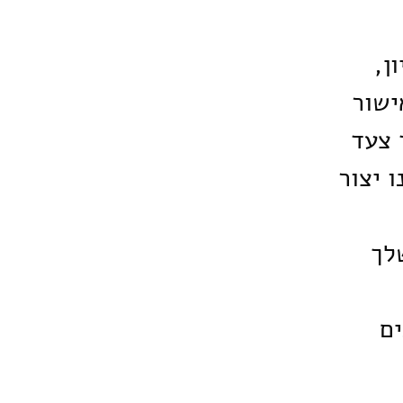
ן,
ישור
 צעד
 יצור
שלך
ים